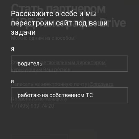
Стать партнером
Расскажите о себе и мы
НРД Тахографы Drive
перестроим сайт под ваши
задачи
Можно одним из способов:
Я
Связаться с
региональным директором
,
водитель
курирующим Ваш регион
и
Написать на электронную почту
i@nrdrive.ru
работаю на собственном ТС
Позвонить по телефону
+7 (495) 909-74-20